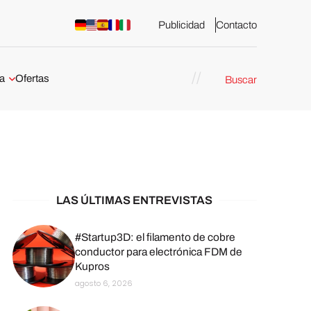
Publicidad
Contacto
a
Ofertas
Buscar
esión 3D
rs de impresión 3D
ña:
bricación
arcelona
LAS ÚLTIMAS ENTREVISTAS
stribuidores y
sión 3D en
#Startup3D: el filamento de cobre
conductor para electrónica FDM de
Kupros
México
agosto 6, 2026