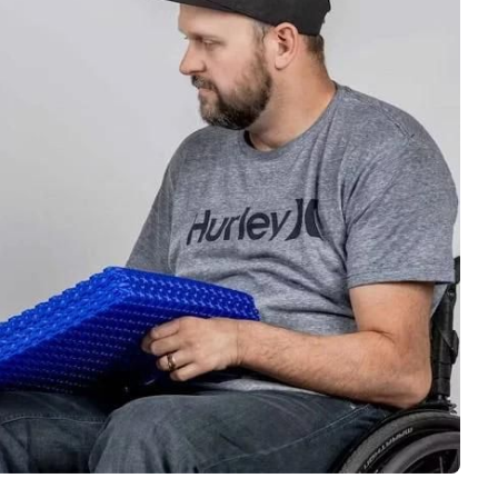
Negocios
Rankings 3D
Softwares 3D
Vídeos