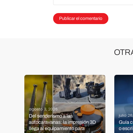
OTR
agosto 3, 2026
julio 2
Del senderismo a las
autocaravanas: la impresión 3D
Guía c
a
llega al equipamiento para
o escri