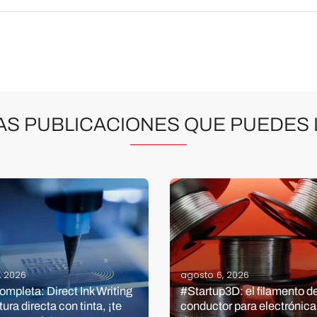
AS PUBLICACIONES QUE PUEDES 
8, 2026
agosto 6, 2026
ompleta: Direct Ink Writing
#Startup3D: el filamento d
tura directa con tinta, ¡te
conductor para electrónic