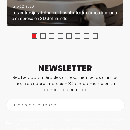
julio 22, 2026
Los entresijos del primer trasplante de córnea humana
bioimpresa en 3D del mundo
NEWSLETTER
Recibe cada miércoles un resumen de las últimas
noticias sobre impresión 3D directamente en tu
bandeja de entrada
Tu correo electrónico
Al suscribirme, permito que 3Dnatives guarde mi dirección de correo
electrónico para enviarme noticias y actualizaciones. Podrás darte
de baja en cualquier momento. ¡No daremos tus datos a nadie!