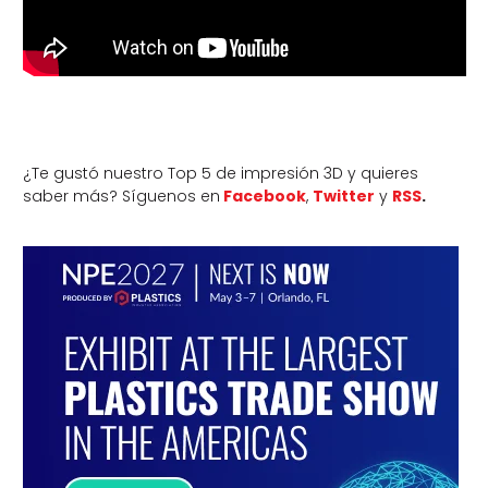
¿Te gustó nuestro Top 5 de impresión 3D y quieres
saber más? Síguenos en
Facebook
,
Twitter
y
RSS
.