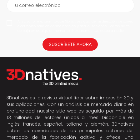
Tu correo electrónico
Al suscribirme, permito que 3Dnatives guarde mi dirección de correo
electrónico para enviarme noticias y actualizaciones. Podrás darte
de baja en cualquier momento. ¡No daremos tus datos a nadie!
SUSCRÍBETE AHORA
3Dnatives es la revista virtual líder sobre impresión 3D y
sus aplicaciones. Con un análisis de mercado diario en
profundidad, nuestro sitio web es seguido por más de
1,3 millones de lectores únicos al mes. Disponible en
inglés, francés, español, italiano y alemán, 3Dnatives
cubre las novedades de los principales actores del
mercado de la fabricación aditiva y ofrece una