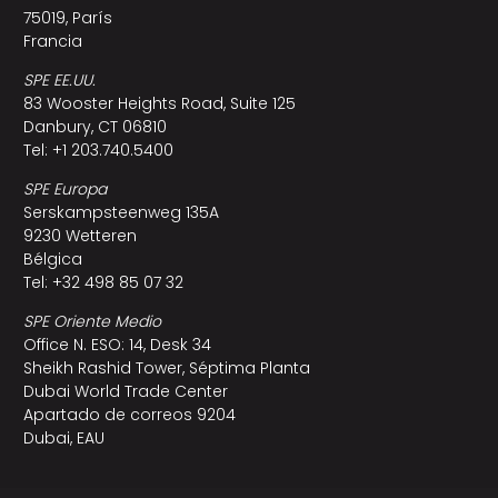
75019, París
Francia
SPE EE.UU.
83 Wooster Heights Road, Suite 125
Danbury, CT 06810
Tel: +1 203.740.5400
SPE Europa
Serskampsteenweg 135A
9230 Wetteren
Bélgica
Tel: +32 498 85 07 32
SPE Oriente Medio
Office N. ESO: 14, Desk 34
Sheikh Rashid Tower, Séptima Planta
Dubai World Trade Center
Apartado de correos 9204
Dubai, EAU