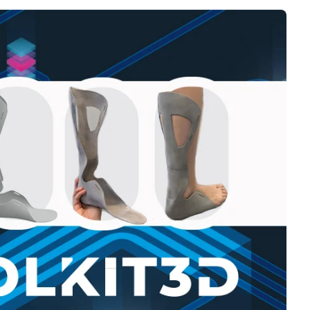
Negocios
Rankings 3D
Softwares 3D
Vídeos