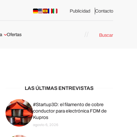
Publicidad
Contacto
a
Ofertas
Buscar
esión 3D
rs de impresión 3D
ña:
bricación
arcelona
LAS ÚLTIMAS ENTREVISTAS
stribuidores y
sión 3D en
#Startup3D: el filamento de cobre
conductor para electrónica FDM de
Kupros
México
agosto 6, 2026