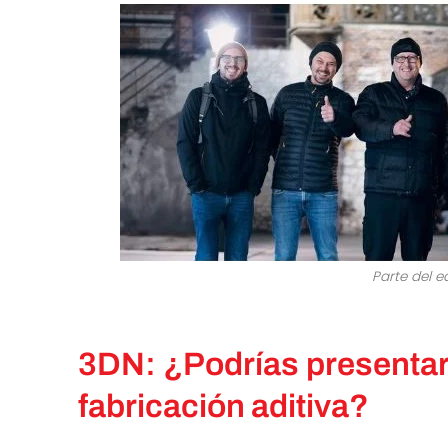
Parte del e
3DN: ¿Podrías presentart
fabricación aditiva?