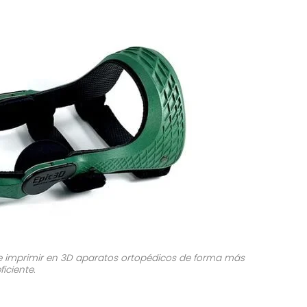
ede imprimir en 3D aparatos ortopédicos de forma más
ficiente.