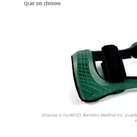
que se desee.
Gracias a Toolkit3D, Berretta Medical Inc. pu
e