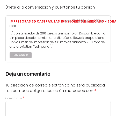
Únete a la conversación y cuéntanos tu opinión.
mayo 17, 2021 a las 1:53 pm
IMPRESORAS 3D CASERAS: LAS 15 MEJORES DEL MERCADO - 3DN
dice:
[…] con alrededor de 200 piezas a ensamblar. Disponible con o
sin placa de calentamiento, la MicroDelta Rework proporciona
un volumen de impresión de 150 mm de diámetro 200 mm de
altura. eMotion Tech pone […]
RESPONDER
Deja un comentario
Tu dirección de correo electrónico no será publicada.
*
Los campos obligatorios están marcados con
*
Comentario