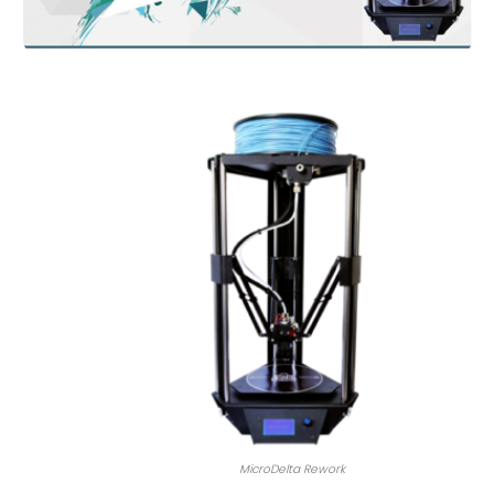
MicroDelta Rework