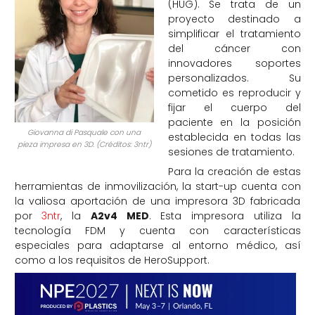
(HUG). Se trata de un
proyecto destinado a
simplificar el tratamiento
del cáncer con
innovadores soportes
personalizados. Su
cometido es reproducir y
fijar el cuerpo del
paciente en la posición
Giovanna di Pasquale con una
establecida en todas las
pieza impresa en 3D. (Créditos: 3ntr)
sesiones de tratamiento.
Para la creación de estas
herramientas de inmovilización, la start-up cuenta con
la valiosa aportación de una impresora 3D fabricada
por
3ntr
, la
A2v4 MED
. Esta impresora utiliza la
tecnología FDM y cuenta con características
especiales para adaptarse al entorno médico, así
como a los requisitos de HeroSupport.