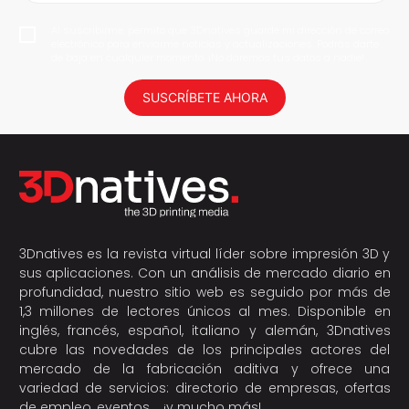
Al suscribirme, permito que 3Dnatives guarde mi dirección de correo
electrónico para enviarme noticias y actualizaciones. Podrás darte
de baja en cualquier momento. ¡No daremos tus datos a nadie!
SUSCRÍBETE AHORA
3Dnatives es la revista virtual líder sobre impresión 3D y
sus aplicaciones. Con un análisis de mercado diario en
profundidad, nuestro sitio web es seguido por más de
1,3 millones de lectores únicos al mes. Disponible en
inglés, francés, español, italiano y alemán, 3Dnatives
cubre las novedades de los principales actores del
mercado de la fabricación aditiva y ofrece una
variedad de servicios: directorio de empresas, ofertas
de empleo, eventos,… ¡y mucho más!