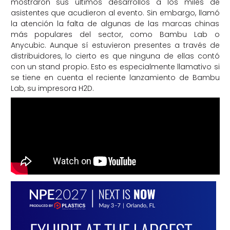
mostraron sus últimos desarrollos a los miles de
asistentes que acudieron al evento. Sin embargo, llamó
la atención la falta de algunas de las marcas chinas
más populares del sector, como Bambu Lab o
Anycubic. Aunque sí estuvieron presentes a través de
distribuidores, lo cierto es que ninguna de ellas contó
con un stand propio. Esto es especialmente llamativo si
se tiene en cuenta el reciente lanzamiento de Bambu
Lab, su impresora H2D.