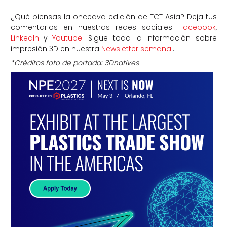
¿Qué piensas la onceava edición de TCT Asia? Deja tus
comentarios en nuestras redes sociales:
Facebook
,
LinkedIn
y
Youtube
. Sigue toda la información sobre
impresión 3D en nuestra
Newsletter semanal
.
*Créditos foto de portada: 3Dnatives