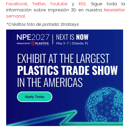
Facebook
,
Twitter
,
Youtube
y
RSS
. Sigue toda la
información sobre impresión 3D en nuestra
Newsletter
semanal
.
*Créditos foto de portada: Stratasys