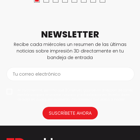
NEWSLETTER
Recibe cada miércoles un resumen de las últimas
noticias sobre impresión 3D directamente en tu
bandeja de entrada
Tu correo electrónico
Al suscribirme, permito que 3Dnatives guarde mi dirección de correo
electrónico para enviarme noticias y actualizaciones. Podrás darte
de baja en cualquier momento. ¡No daremos tus datos a nadie!
SUSCRÍBETE AHORA