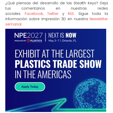
¿Qué piensas del desarrollo de las Stealth Keys? Deja
tus comentarios en nuestras redes
sociales:
Facebook
,
Twitter
y
RSS.
Sigue toda la
información sobre impresión 3D en nuestra
Newsletter
semanal.