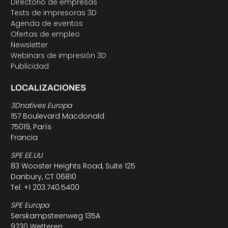
Directorio de empresas
Tests de impresoras 3D
Agenda de eventos
Ofertas de empleo
Newsletter
Webinars de impresión 3D
Publicidad
LOCALIZACIONES
3Dnatives Europa
157 Boulevard Macdonald
75019, París
Francia
SPE EE.UU.
83 Wooster Heights Road, Suite 125
Danbury, CT 06810
Tel: +1 203.740.5400
SPE Europa
Serskampsteenweg 135A
9230 Wetteren