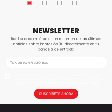
NEWSLETTER
Recibe cada miércoles un resumen de las últimas
noticias sobre impresión 3D directamente en tu
bandeja de entrada
Tu correo electrónico
Al suscribirme, permito que 3Dnatives guarde mi dirección de correo
electrónico para enviarme noticias y actualizaciones. Podrás darte
de baja en cualquier momento. ¡No daremos tus datos a nadie!
SUSCRÍBETE AHORA