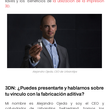
llaves y los beneficios de
la utilización de la impresión
3D
.
Alejandro Ojeda, CEO de UrbanAlps
3DN: ¿Puedes presentarte y hablarnos sobre
tu vínculo con la fabricación aditiva?
Mi nombre es Alejandro Ojeda y soy el CEO y
cofundador de UrbanAlps Switzerland. Somos los