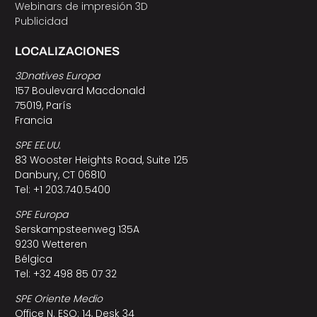
Webinars de impresión 3D
Publicidad
LOCALIZACIONES
3Dnatives Europa
157 Boulevard Macdonald
75019, París
Francia
SPE EE.UU.
83 Wooster Heights Road, Suite 125
Danbury, CT 06810
Tel: +1 203.740.5400
SPE Europa
Serskampsteenweg 135A
9230 Wetteren
Bélgica
Tel: +32 498 85 07 32
SPE Oriente Medio
Office N. ESO: 14, Desk 34