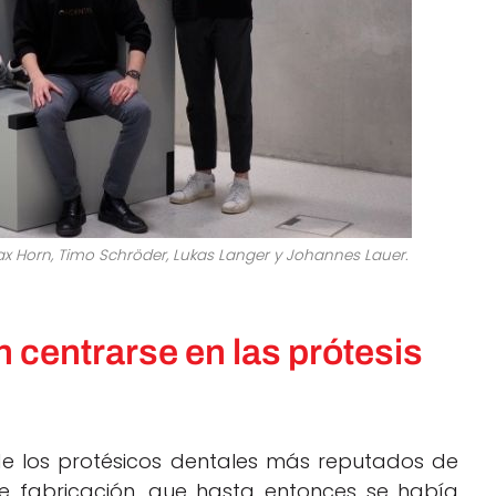
Max Horn, Timo Schröder, Lukas Langer y Johannes Lauer.
 centrarse en las prótesis
de los protésicos dentales más reputados de
de fabricación, que hasta entonces se había