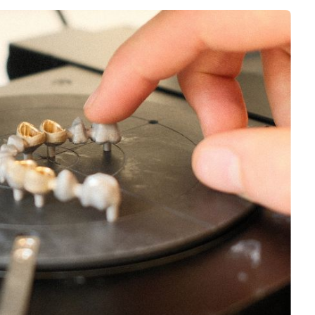
Negocios
Rankings 3D
Softwares 3D
Vídeos