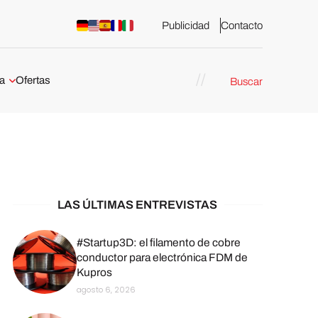
Publicidad
Contacto
a
Ofertas
Buscar
esión 3D
rs de impresión 3D
ña:
bricación
arcelona
LAS ÚLTIMAS ENTREVISTAS
stribuidores y
sión 3D en
#Startup3D: el filamento de cobre
conductor para electrónica FDM de
Kupros
México
agosto 6, 2026