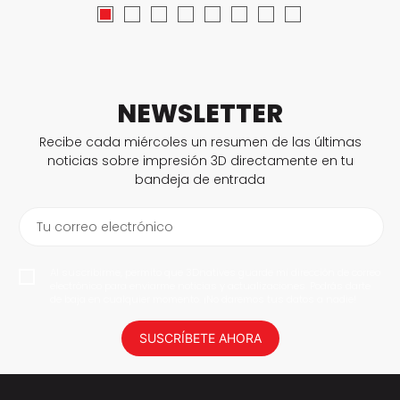
NEWSLETTER
Recibe cada miércoles un resumen de las últimas
noticias sobre impresión 3D directamente en tu
bandeja de entrada
Tu correo electrónico
Al suscribirme, permito que 3Dnatives guarde mi dirección de correo
electrónico para enviarme noticias y actualizaciones. Podrás darte
de baja en cualquier momento. ¡No daremos tus datos a nadie!
SUSCRÍBETE AHORA