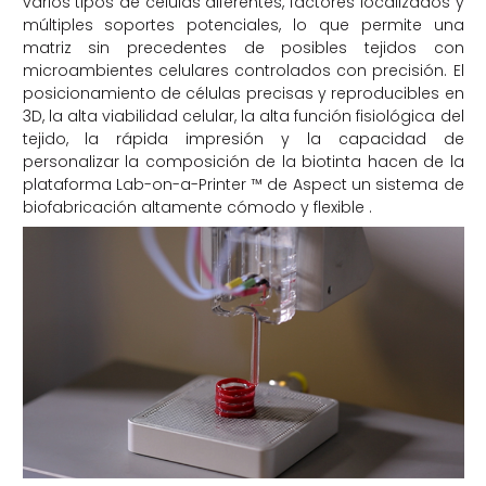
varios tipos de células diferentes, factores localizados y
múltiples soportes potenciales, lo que permite una
matriz sin precedentes de posibles tejidos con
microambientes celulares controlados con precisión. El
posicionamiento de células precisas y reproducibles en
3D, la alta viabilidad celular, la alta función fisiológica del
tejido, la rápida impresión y la capacidad de
personalizar la composición de la biotinta hacen de la
plataforma Lab-on-a-Printer ™ de Aspect un sistema de
biofabricación altamente cómodo y flexible .