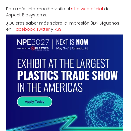
Para más información visita el
sitio web oficial
de
Aspect Biosystems.
¿Quieres saber más sobre la impresión 3D? Síguenos
en
Facebook
,
Twitter
y
RSS
.