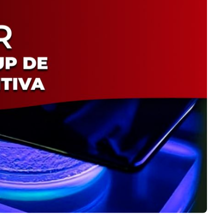
Negocios
Rankings 3D
Softwares 3D
Vídeos