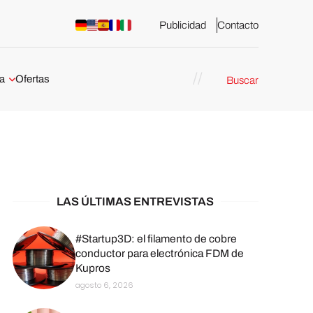
Publicidad
Contacto
a
Ofertas
Buscar
esión 3D
rs de impresión 3D
ña:
bricación
arcelona
LAS ÚLTIMAS ENTREVISTAS
stribuidores y
sión 3D en
#Startup3D: el filamento de cobre
conductor para electrónica FDM de
Kupros
México
agosto 6, 2026