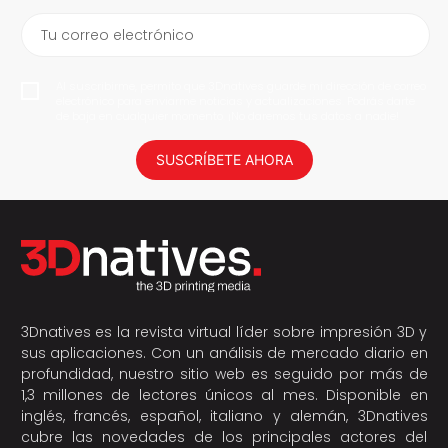
Tu correo electrónico
Al suscribirme, permito que 3Dnatives guarde mi dirección de correo
electrónico para enviarme noticias y actualizaciones. Podrás darte
de baja en cualquier momento. ¡No daremos tus datos a nadie!
SUSCRÍBETE AHORA
3Dnatives es la revista virtual líder sobre impresión 3D y
sus aplicaciones. Con un análisis de mercado diario en
profundidad, nuestro sitio web es seguido por más de
1,3 millones de lectores únicos al mes. Disponible en
inglés, francés, español, italiano y alemán, 3Dnatives
cubre las novedades de los principales actores del