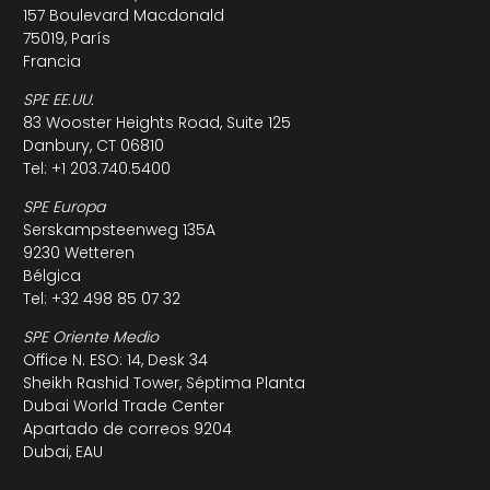
157 Boulevard Macdonald
75019, París
Francia
SPE EE.UU.
83 Wooster Heights Road, Suite 125
Danbury, CT 06810
Tel: +1 203.740.5400
SPE Europa
Serskampsteenweg 135A
9230 Wetteren
Bélgica
Tel: +32 498 85 07 32
SPE Oriente Medio
Office N. ESO: 14, Desk 34
Sheikh Rashid Tower, Séptima Planta
Dubai World Trade Center
Apartado de correos 9204
Dubai, EAU