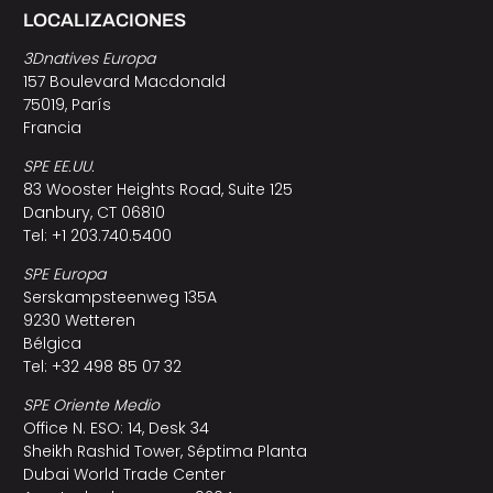
LOCALIZACIONES
3Dnatives Europa
157 Boulevard Macdonald
75019, París
Francia
SPE EE.UU.
83 Wooster Heights Road, Suite 125
Danbury, CT 06810
Tel: +1 203.740.5400
SPE Europa
Serskampsteenweg 135A
9230 Wetteren
Bélgica
Tel: +32 498 85 07 32
SPE Oriente Medio
Office N. ESO: 14, Desk 34
Sheikh Rashid Tower, Séptima Planta
Dubai World Trade Center