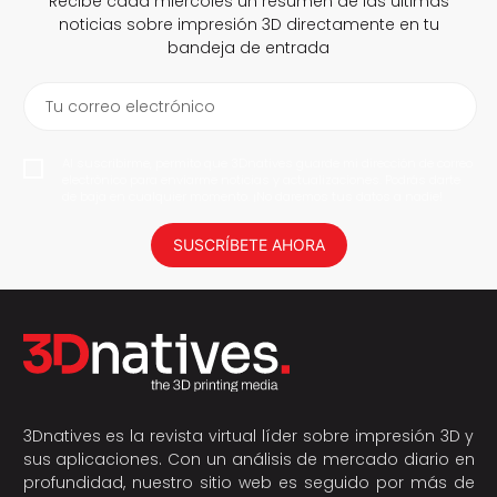
Recibe cada miércoles un resumen de las últimas
noticias sobre impresión 3D directamente en tu
bandeja de entrada
Tu correo electrónico
Al suscribirme, permito que 3Dnatives guarde mi dirección de correo
electrónico para enviarme noticias y actualizaciones. Podrás darte
de baja en cualquier momento. ¡No daremos tus datos a nadie!
SUSCRÍBETE AHORA
3Dnatives es la revista virtual líder sobre impresión 3D y
sus aplicaciones. Con un análisis de mercado diario en
profundidad, nuestro sitio web es seguido por más de