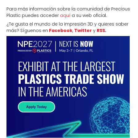
Para más información sobre la comunidad de Precious
Plastic puedes acceder
aquí
a su web oficial.
¿Te gusta el mundo de la impresión 3D y quieres saber
más? Síguenos en
Facebook
,
Twitter
y
RSS
.