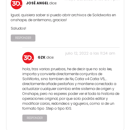
JOSÉ ANGEL
dice:
Igual; quisiera saber si puedo abrir archivos de Solidworks en
onshape; de antemano, gracias!
Saludos!
RESPONDER
julio 12, 2022 a las 11:24 am
GZK
dice:
hola, tras varias pruebas, he de decir que no solo lee,
importa y convierte directamente conjuntos de
SoliWorks, sino tambien de Nx, Catia v4 Catia V5,…
directamente añade pestañas y mantiene conectado a
actualizar cualquier cambio entre sistema de origen y
Onshape, pero no esperes poder ver el toda la historia de
operaciones original, por que solo podrás editar y
modificar caras, redondeos y agujeros, como si de un
formato tipo .Step o tipo IGS.
RESPONDER