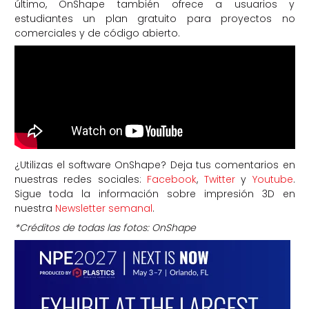
último, OnShape también ofrece a usuarios y
estudiantes un plan gratuito para proyectos no
comerciales y de código abierto.
¿Utilizas el software OnShape? Deja tus comentarios en
nuestras redes sociales:
Facebook
,
Twitter
y
Youtube
.
Sigue toda la información sobre impresión 3D en
nuestra
Newsletter semanal
.
*Créditos de todas las fotos: OnShape