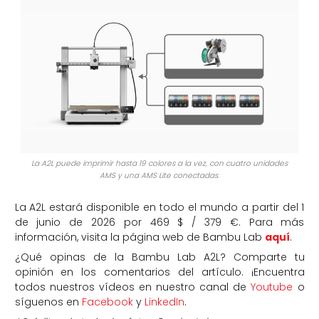
La A2L puede imprimir hasta 19 colores a la vez, con cuatro unidades
AMS y una AMS Lite conectadas.
La A2L estará disponible en todo el mundo a partir del 1
de junio de 2026 por 469 $ / 379 €. Para más
información, visita la página web de Bambu Lab
aquí
.
¿Qué opinas de la Bambu Lab A2L? Comparte tu
opinión en los comentarios del artículo. ¡Encuentra
todos nuestros vídeos en nuestro canal de
Youtube
o
síguenos en
Facebook
y
LinkedIn
.