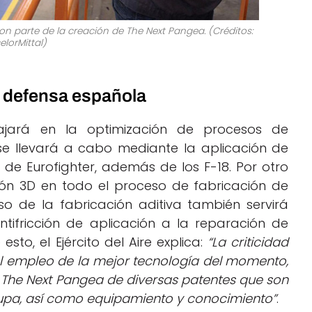
ron parte de la creación de The Next Pangea. (
Créditos:
elorMittal)
la defensa española
ajará en la optimización de procesos de
se llevará a cabo mediante la aplicación de
 de Eurofighter, además de los F-18. Por otro
ión 3D en todo el proceso de fabricación de
so de la fabricación aditiva también servirá
ntifricción de aplicación a la reparación de
o, el Ejército del Aire explica:
“La criticidad
el empleo de la mejor tecnología del momento,
 The Next Pangea de diversas patentes que son
cupa, así como equipamiento y conocimiento”
.