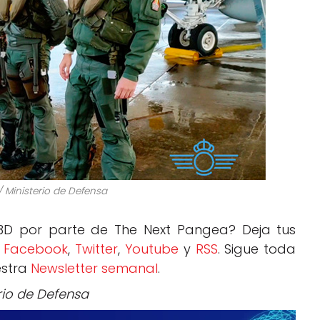
/ Ministerio de Defensa
 3D por parte de The Next Pangea? Deja tus
:
Facebook
,
Twitter
,
Youtube
y
RSS
. Sigue toda
estra
Newsletter semanal
.
rio de Defensa