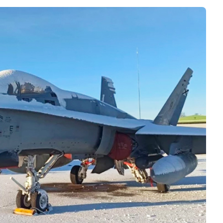
Negocios
Rankings 3D
Softwares 3D
Vídeos