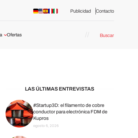
Publicidad
Contacto
a
Ofertas
Buscar
esión 3D
rs de impresión 3D
ña:
bricación
arcelona
LAS ÚLTIMAS ENTREVISTAS
stribuidores y
sión 3D en
#Startup3D: el filamento de cobre
conductor para electrónica FDM de
Kupros
México
agosto 6, 2026