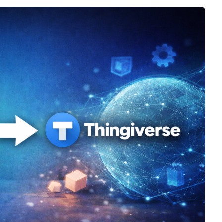
Negocios
Rankings 3D
Softwares 3D
Vídeos