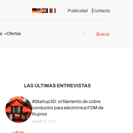
Publicidad
Contacto
a
Ofertas
Buscar
esión 3D
rs de impresión 3D
ña:
bricación
arcelona
LAS ÚLTIMAS ENTREVISTAS
stribuidores y
sión 3D en
#Startup3D: el filamento de cobre
conductor para electrónica FDM de
Kupros
México
agosto 6, 2026