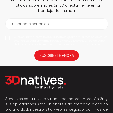
Recibe cada miércoles un resumen de las últimas
noticias sobre impresión 3D directamente en tu
bandeja de entrada
Tu correo electrónico
Al suscribirme, permito que 3Dnatives guarde mi dirección de correo
electrónico para enviarme noticias y actualizaciones. Podrás darte
de baja en cualquier momento. ¡No daremos tus datos a nadie!
SUSCRÍBETE AHORA
3Dnatives es la revista virtual líder sobre impresión 3D y
sus aplicaciones. Con un análisis de mercado diario en
profundidad, nuestro sitio web es seguido por más de