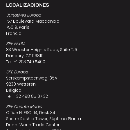
LOCALIZACIONES
3Dnatives Europa
157 Boulevard Macdonald
75019, París
Francia
SPE EE.UU.
83 Wooster Heights Road, Suite 125
Danbury, CT 06810
Tel: +1 203.740.5400
SPE Europa
Serskampsteenweg 135A
9230 Wetteren
Bélgica
Tel: +32 498 85 07 32
SPE Oriente Medio
Office N. ESO: 14, Desk 34
Sheikh Rashid Tower, Séptima Planta
Dubai World Trade Center