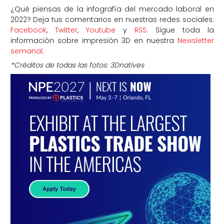
¿Qué piensas de la infografía del mercado laboral en
2022? Deja tus comentarios en nuestras redes sociales:
Facebook
,
Twitter
,
Youtube
y
RSS
. Sigue toda la
información sobre impresión 3D en nuestra
Newsletter
semanal
.
*Créditos de todas las fotos: 3Dnatives