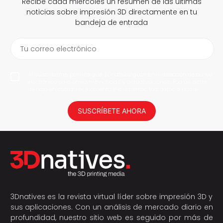
Recibe cada miércoles un resumen de las últimas
noticias sobre impresión 3D directamente en tu
bandeja de entrada
Tu correo electrónico
Al suscribirme, permito que 3Dnatives guarde mi dirección de correo
electrónico para enviarme noticias y actualizaciones. Podrás darte
de baja en cualquier momento. ¡No daremos tus datos a nadie!
SUSCRÍBETE AHORA
3Dnatives es la revista virtual líder sobre impresión 3D y
sus aplicaciones. Con un análisis de mercado diario en
profundidad, nuestro sitio web es seguido por más de