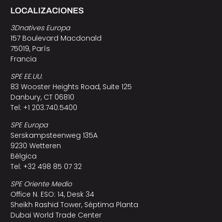
LOCALIZACIONES
3Dnatives Europa
157 Boulevard Macdonald
75019, París
Francia
SPE EE.UU.
83 Wooster Heights Road, Suite 125
Danbury, CT 06810
Tel: +1 203.740.5400
SPE Europa
Serskampsteenweg 135A
9230 Wetteren
Bélgica
Tel: +32 498 85 07 32
SPE Oriente Medio
Office N. ESO: 14, Desk 34
Sheikh Rashid Tower, Séptima Planta
Dubai World Trade Center