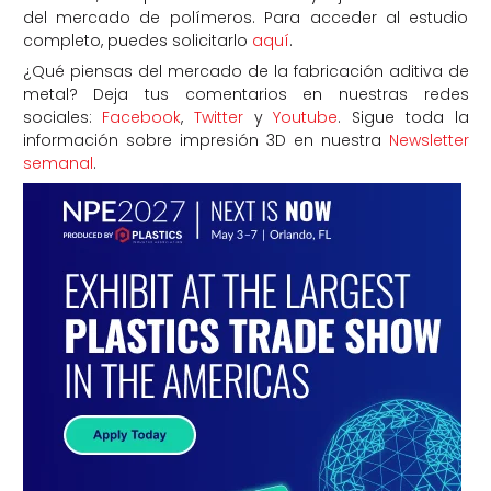
del mercado de polímeros. Para acceder al estudio
completo, puedes solicitarlo
aquí
.
¿Qué piensas del mercado de la fabricación aditiva de
metal? Deja tus comentarios en nuestras redes
sociales:
Facebook
,
Twitter
y
Youtube
. Sigue toda la
información sobre impresión 3D en nuestra
Newsletter
semanal
.