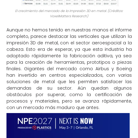
El crecimiento del mercado de la impresión 3D en metal. (Créditos:
VoxelMatters Research)
Aunque n
o hemos tenido en nuestras manos el informe
completo, parece destacar l
a
s verticales que utilizan la
impresión 3D
de metal
, con el sector aeroespacial a la
cabeza. Esto
era de esperar
, ya que
esta industria
ha
adoptado rápidamente la fabricación aditiva, ya sea
para
la creación
de herramientas, prototipos o piezas
finales
. Gigantes del mercado como Airbus y Boeing
han invertido en centros especializados, con varias
soluciones de metal que les permiten satisfacer las
demandas de su sector. Aún quedan algunos
obstáculos por superar, como la certificación de
procesos y materiales, pero se avanza rápidamente,
con un mercado más maduro que antes.