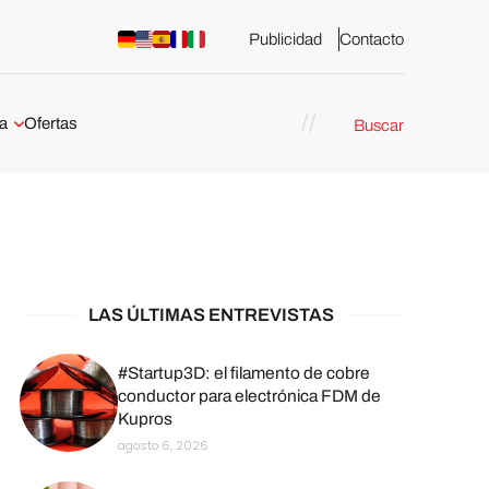
Publicidad
Contacto
a
Ofertas
Buscar
esión 3D
rs de impresión 3D
ña:
bricación
arcelona
LAS ÚLTIMAS ENTREVISTAS
stribuidores y
sión 3D en
#Startup3D: el filamento de cobre
conductor para electrónica FDM de
Kupros
México
agosto 6, 2026