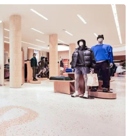
Negocios
Rankings 3D
Softwares 3D
Vídeos