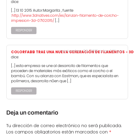
dice:
[…] 13 10 2015 Autor:Margarita , fuente
:
http://www.3dnatives.com/es/lanzan-filamento-de-corcho-
impresion-3d-07102015/
[…]
RESPONDER
noviembre 30, 2015 a las 1:21 pm
COLORFABB TRAE UNA NUEVA GENERACIÓN DE FILAMENTOS - 3D
dice:
[…] esta empresa se une al desarrollo de filamentos que
proceden de materiales más exóticos como el corcho o el
bambú. Con su alianza con Eastman, que es especialista en
polímeros, desarrolla nGen que […]
RESPONDER
Deja un comentario
Tu dirección de correo electrónico no será publicada.
*
Los campos obligatorios están marcados con