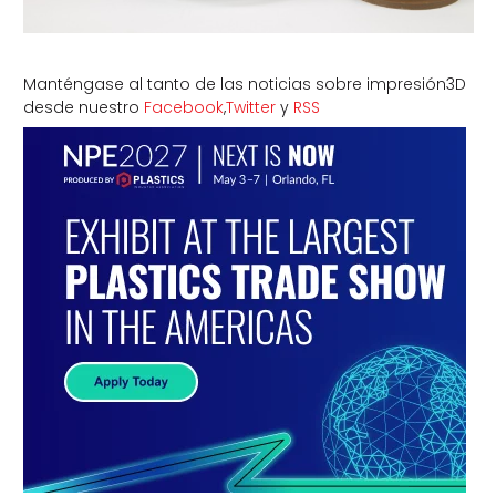
Manténgase al tanto de las noticias sobre impresión3D
desde nuestro
Facebook
,
Twitter
y
RSS