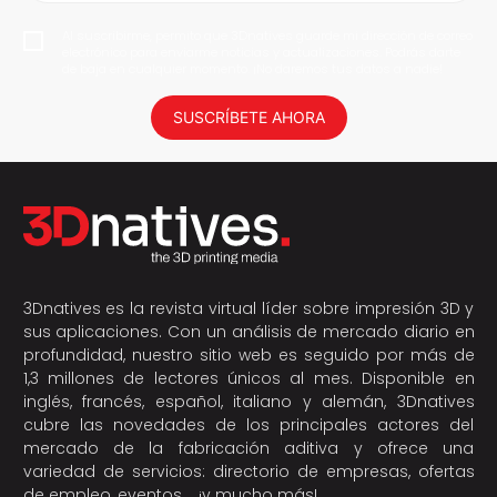
Al suscribirme, permito que 3Dnatives guarde mi dirección de correo
electrónico para enviarme noticias y actualizaciones. Podrás darte
de baja en cualquier momento. ¡No daremos tus datos a nadie!
SUSCRÍBETE AHORA
3Dnatives es la revista virtual líder sobre impresión 3D y
sus aplicaciones. Con un análisis de mercado diario en
profundidad, nuestro sitio web es seguido por más de
1,3 millones de lectores únicos al mes. Disponible en
inglés, francés, español, italiano y alemán, 3Dnatives
cubre las novedades de los principales actores del
mercado de la fabricación aditiva y ofrece una
variedad de servicios: directorio de empresas, ofertas
de empleo, eventos,… ¡y mucho más!