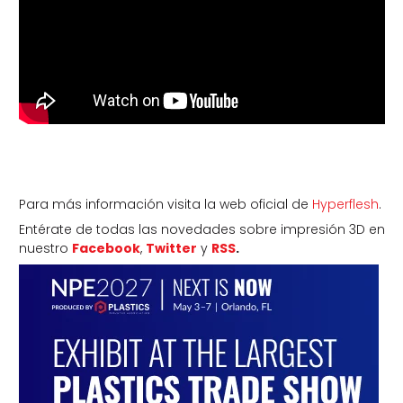
Para más información visita la web oficial de
Hyperflesh
.
Entérate de todas las novedades sobre impresión 3D en
nuestro
Facebook
,
Twitter
y
RSS
.