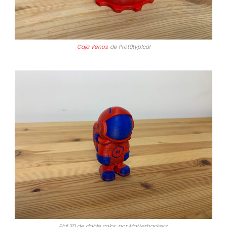
Caja Venus
, de Prot0typ1cal
Phil 3D de doble color, por Matterhackers.