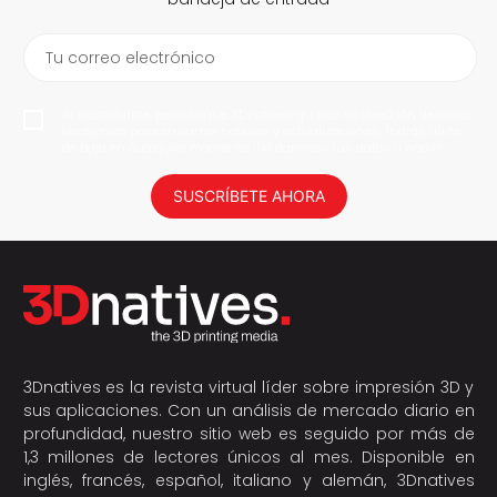
Tu correo electrónico
Al suscribirme, permito que 3Dnatives guarde mi dirección de correo
electrónico para enviarme noticias y actualizaciones. Podrás darte
de baja en cualquier momento. ¡No daremos tus datos a nadie!
SUSCRÍBETE AHORA
3Dnatives es la revista virtual líder sobre impresión 3D y
sus aplicaciones. Con un análisis de mercado diario en
profundidad, nuestro sitio web es seguido por más de
1,3 millones de lectores únicos al mes. Disponible en
inglés, francés, español, italiano y alemán, 3Dnatives