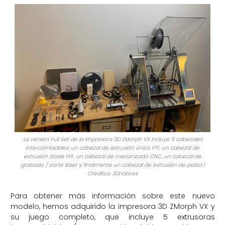
La versión Full Set de la impresora 3D ZMorph VX incluye 5 cabezales
intercambiables: un cabezal de extrusión único FFF, un cabezal de
extrusión doble FFF, un cabezal de mecanizado CNC, un cabezal de
grabado / corte láser y finalmente un cabezal de extrusión de pasta |
Créditos: 3Dnatives
Para obtener más información sobre este nuevo
modelo, hemos adquirido la impresora 3D ZMorph VX y
su juego completo, que incluye 5 extrusoras