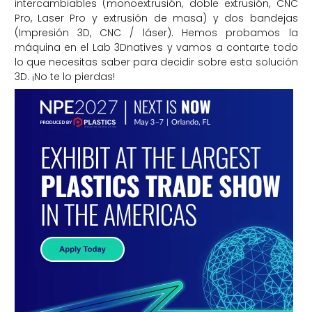
intercambiables (monoextrusión, doble extrusión, CNC
Pro, Laser Pro y extrusión de masa) y dos bandejas
(Impresión 3D, CNC / láser). Hemos probamos la
máquina en el Lab 3Dnatives y vamos a contarte todo
lo que necesitas saber para decidir sobre esta solución
3D. ¡No te lo pierdas!