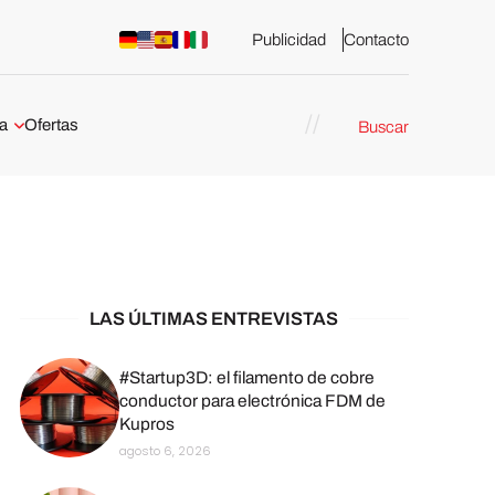
Publicidad
Contacto
a
Ofertas
Buscar
esión 3D
rs de impresión 3D
ña:
bricación
arcelona
LAS ÚLTIMAS ENTREVISTAS
stribuidores y
sión 3D en
#Startup3D: el filamento de cobre
conductor para electrónica FDM de
Kupros
México
agosto 6, 2026