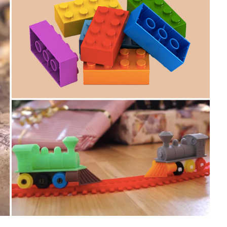
Negocios
Rankings 3D
Softwares 3D
Vídeos