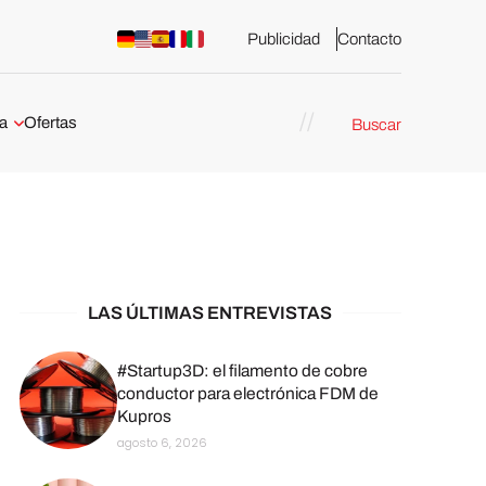
Publicidad
Contacto
a
Ofertas
Buscar
esión 3D
rs de impresión 3D
ña:
bricación
arcelona
LAS ÚLTIMAS ENTREVISTAS
stribuidores y
sión 3D en
#Startup3D: el filamento de cobre
conductor para electrónica FDM de
Kupros
México
agosto 6, 2026