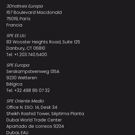
3Dnatives Europa
157 Boulevard Macdonald
75019, París
Francia
SPE EE.UU.
83 Wooster Heights Road, Suite 125
Danbury, CT 06810
Tel: +1 203.740.5400
SPE Europa
Serskampsteenweg 135A
9230 Wetteren
Bélgica
Tel: +32 498 85 07 32
SPE Oriente Medio
Office N. ESO: 14, Desk 34
Sheikh Rashid Tower, Séptima Planta
Dubai World Trade Center
Apartado de correos 9204
Dubai, EAU