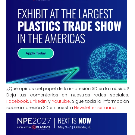
¿Qué opinas del papel de la impresión 3D en la música?
Deja tus comentarios en nuestras redes sociales:
Facebook
,
LinkedIn
y
Youtube
. Sigue toda la información
sobre impresión 3D en nuestra
Newsletter semanal
.