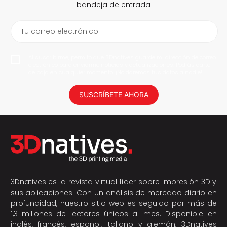
bandeja de entrada
Tu correo electrónico
Al suscribirme, permito que 3Dnatives guarde mi dirección de correo
electrónico para enviarme noticias y actualizaciones. Podrás darte
de baja en cualquier momento. ¡No daremos tus datos a nadie!
SUSCRÍBETE AHORA
3Dnatives es la revista virtual líder sobre impresión 3D y
sus aplicaciones. Con un análisis de mercado diario en
profundidad, nuestro sitio web es seguido por más de
1,3 millones de lectores únicos al mes. Disponible en
inglés, francés, español, italiano y alemán, 3Dnatives