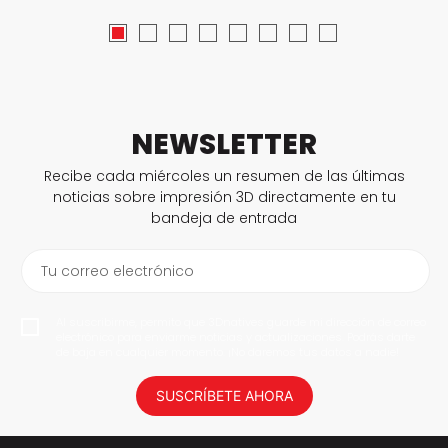
NEWSLETTER
Recibe cada miércoles un resumen de las últimas
noticias sobre impresión 3D directamente en tu
bandeja de entrada
Tu correo electrónico
Al suscribirme, permito que 3Dnatives guarde mi dirección de correo
electrónico para enviarme noticias y actualizaciones. Podrás darte
de baja en cualquier momento. ¡No daremos tus datos a nadie!
SUSCRÍBETE AHORA