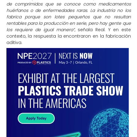
de comprimidos que se conoce como medicamentos
huérfanos o de enfermedades raras. La industria no los
fabrica porque son lotes pequeños que no resultan
rentables para la producción en serie, pero hay gente que
los requiere de igual manera”
, señala Real. Y en este
contexto, la respuesta la encontraron en la fabricación
aditiva.