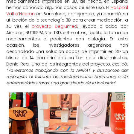
medicamentos impresos en 3D, de hecho, en España
hemos conocido
algunos casos de este uso. E
l
Hospital
Vall
d’Hebron
en Barcelona
, por ejemplo,
ya
anunció su
utilización de la tecnología 3D para crear medicación; a
su vez, el
proyecto
Deglumed
, llevado a cabo por
Aimplas
, NUTRISPAIN e IT3D, entre otros, facilita la toma de
medicamentos a pacientes con disfagia. En esta
ocasión, los investigadores argentinos han
desarrollado una solución capaz de
imprimir en 3D un
blister
de 14 comprimidos en tan solo diez minutos.
Daniel Real, uno de los in
tegrantes
del proyecto, explicó:
“Ya estamos trabajando con la ANMAT y buscamos dar
respuesta al faltante de medicamentos huérfanos o de
enfermedades raras, una gran deuda de la industria”
.