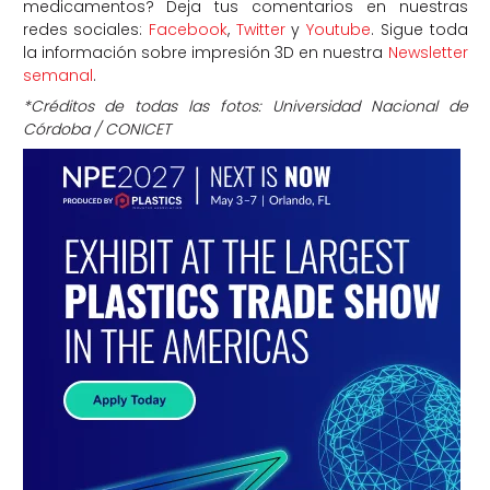
medicamentos? Deja tus comentarios en nuestras
redes sociales:
Facebook
,
Twitter
y
Youtube
. Sigue toda
la información sobre impresión 3D en nuestra
Newsletter
semanal
.
*Créditos de todas las fotos: Universidad Nacional de
Córdoba / CONICET