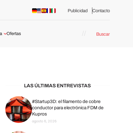
Publicidad
Contacto
a
Ofertas
Buscar
esión 3D
rs de impresión 3D
ña:
bricación
arcelona
LAS ÚLTIMAS ENTREVISTAS
stribuidores y
sión 3D en
#Startup3D: el filamento de cobre
conductor para electrónica FDM de
Kupros
México
agosto 6, 2026