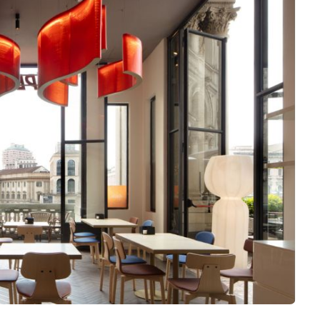
Negocios
Rankings 3D
Softwares 3D
Vídeos