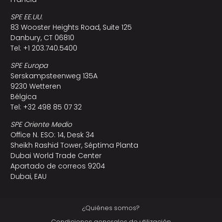
SPE EE.UU.
83 Wooster Heights Road, Suite 125
Danbury, CT 06810
Tel: +1 203.740.5400
SPE Europa
Serskampsteenweg 135A
9230 Wetteren
Bélgica
Tel: +32 498 85 07 32
SPE Oriente Medio
Office N. ESO: 14, Desk 34
Sheikh Rashid Tower, Séptima Planta
Dubai World Trade Center
Apartado de correos 9204
Dubai, EAU
¿Quiénes somos?
Condiciones generales de utilización