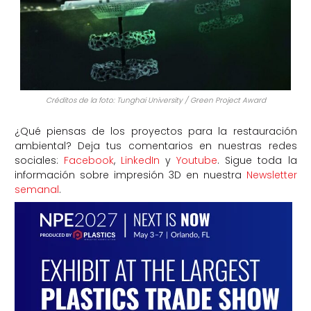
Créditos de la foto: Tunghai University / Green Project Award
¿Qué piensas de los proyectos para la restauración
ambiental? Deja tus comentarios en nuestras redes
sociales:
Facebook
,
LinkedIn
y
Youtube
. Sigue toda la
información sobre impresión 3D en nuestra
Newsletter
semanal
.