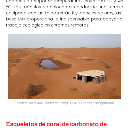
capaces de soportar temperaturas entre –30 °C y 45
°C. Los módulos se colocan alrededor de una terraza
equipada con un toldo retráctil y paneles solares, así,
DesertArk proporciona lo indispensable para apoyar el
trabajo ecológico en entornos remotos.
Créditos de la foto: Huaer Lin, Yong Hu, ATDEF team / designboom
Esqueletos de coral de carbonato de