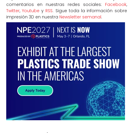
comentarios en nuestras redes sociales:
Facebook
,
Twitter
,
Youtube
y
RSS
. Sigue toda la información sobre
impresión 3D en nuestra
Newsletter semanal
.