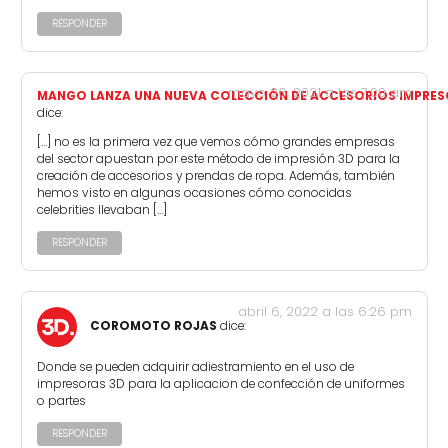
RESPONDER
mayo 26, 2021 a las 7:00 am
MANGO LANZA UNA NUEVA COLECCIÓN DE ACCESORIOS IMPRESOS
dice:
[…] no es la primera vez que vemos cómo grandes empresas
del sector apuestan por este método de impresión 3D para la
creación de accesorios y prendas de ropa. Además, también
hemos visto en algunas ocasiones cómo conocidas
celebrities llevaban […]
RESPONDER
abril 6, 2022 a las 6:26 pm
COROMOTO ROJAS
dice:
Donde se pueden adquirir adiestramiento en el uso de
impresoras 3D para la aplicacion de confección de uniformes
o partes
RESPONDER