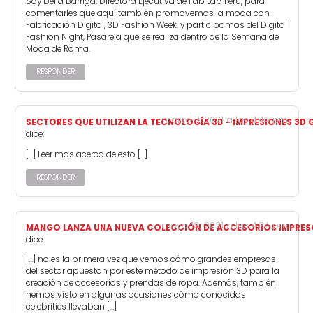
Soy Delia Barriga, Directora Ejecutiva de Fab Lab Perú, para
comentarles que aquí también promovemos la moda con
Fabricación Digital, 3D Fashion Week, y participamos del Digital
Fashion Night, Pasarela que se realiza dentro de la Semana de
Moda de Roma.
RESPONDER
marzo 11, 2021 a las 4:44 pm
SECTORES QUE UTILIZAN LA TECNOLOGÍA 3D - IMPRESIONES 3D
dice:
[…] Leer mas acerca de esto […]
RESPONDER
mayo 18, 2021 a las 4:34 pm
MANGO LANZA UNA NUEVA COLECCIÓN DE ACCESORIOS IMPRESO
dice:
[…] no es la primera vez que vemos cómo grandes empresas
del sector apuestan por este método de impresión 3D para la
creación de accesorios y prendas de ropa. Además, también
hemos visto en algunas ocasiones cómo conocidas
celebrities llevaban […]