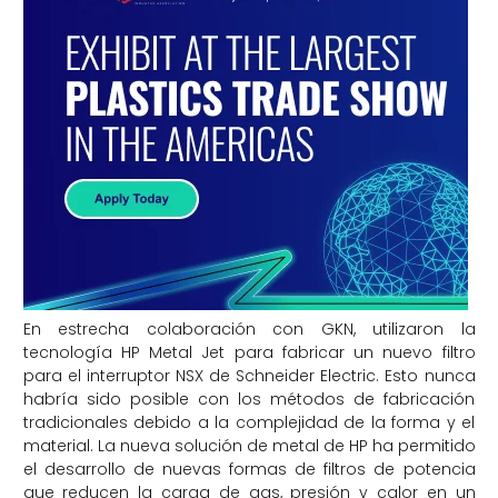
En estrecha colaboración con GKN, utilizaron la
tecnología HP Metal Jet para fabricar un nuevo filtro
para el interruptor NSX de Schneider Electric. Esto nunca
habría sido posible con los métodos de fabricación
tradicionales debido a la complejidad de la forma y el
material. La nueva solución de metal de HP ha permitido
el desarrollo de nuevas formas de filtros de potencia
que reducen la carga de gas, presión y calor en un