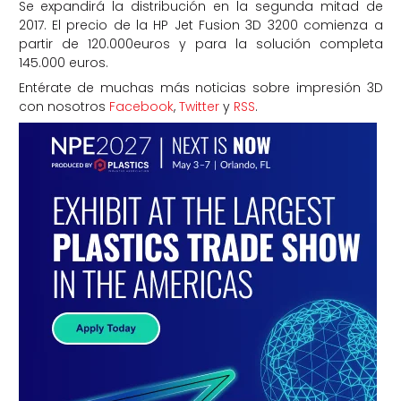
Se expandirá la distribución en la segunda mitad de
2017. El precio de la HP Jet Fusion 3D 3200 comienza a
partir de 120.000euros y para la solución completa
145.000 euros.
Entérate de muchas más noticias sobre impresión 3D
con nosotros
Facebook
,
Twitter
y
RSS
.