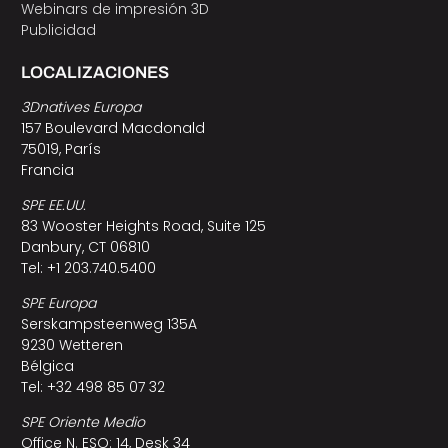
Webinars de impresión 3D
Publicidad
LOCALIZACIONES
3Dnatives Europa
157 Boulevard Macdonald
75019, París
Francia
SPE EE.UU.
83 Wooster Heights Road, Suite 125
Danbury, CT 06810
Tel: +1 203.740.5400
SPE Europa
Serskampsteenweg 135A
9230 Wetteren
Bélgica
Tel: +32 498 85 07 32
SPE Oriente Medio
Office N. ESO: 14, Desk 34