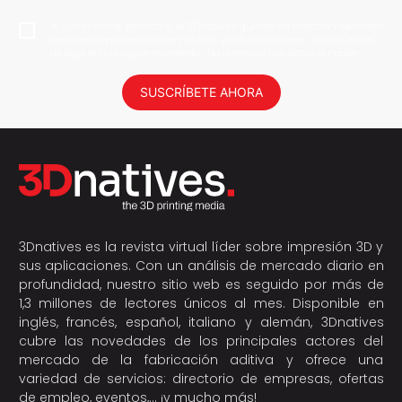
Al suscribirme, permito que 3Dnatives guarde mi dirección de correo
electrónico para enviarme noticias y actualizaciones. Podrás darte
de baja en cualquier momento. ¡No daremos tus datos a nadie!
SUSCRÍBETE AHORA
3Dnatives es la revista virtual líder sobre impresión 3D y
sus aplicaciones. Con un análisis de mercado diario en
profundidad, nuestro sitio web es seguido por más de
1,3 millones de lectores únicos al mes. Disponible en
inglés, francés, español, italiano y alemán, 3Dnatives
cubre las novedades de los principales actores del
mercado de la fabricación aditiva y ofrece una
variedad de servicios: directorio de empresas, ofertas
de empleo, eventos,… ¡y mucho más!