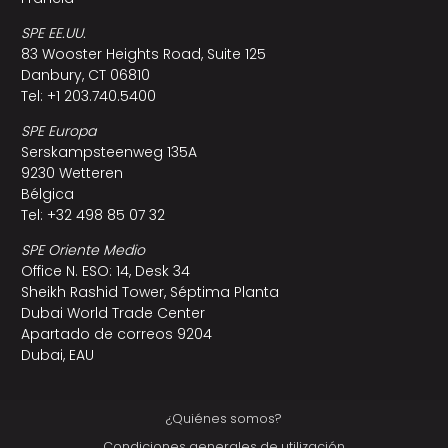
SPE EE.UU.
83 Wooster Heights Road, Suite 125
Danbury, CT 06810
Tel: +1 203.740.5400
SPE Europa
Serskampsteenweg 135A
9230 Wetteren
Bélgica
Tel: +32 498 85 07 32
SPE Oriente Medio
Office N. ESO: 14, Desk 34
Sheikh Rashid Tower, Séptima Planta
Dubai World Trade Center
Apartado de correos 9204
Dubai, EAU
¿Quiénes somos?
Condiciones generales de utilización