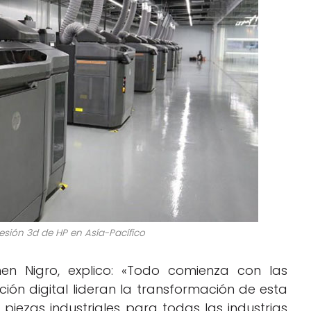
esión 3d de HP en Asía-Pacífico
hen Nigro, explico: «Todo comienza con las
ción digital lideran la transformación de esta
r piezas industriales para todas las industrias