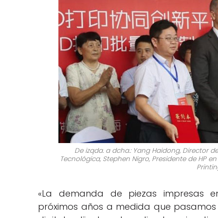
De izqda. a dcha.: Yang Haidong, Director 
Tecnológica, Stephen Nigro, Presidente de HP en 
Printi
«La demanda de piezas impresas e
próximos años a medida que pasamos de