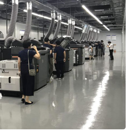
Negocios
Rankings 3D
Softwares 3D
Vídeos