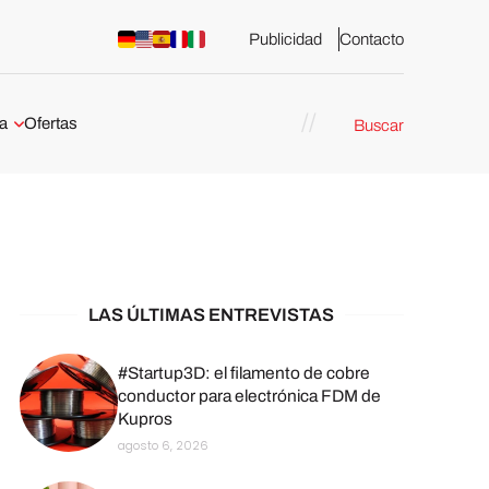
Publicidad
Contacto
a
Ofertas
Buscar
esión 3D
rs de impresión 3D
ña:
bricación
arcelona
LAS ÚLTIMAS ENTREVISTAS
stribuidores y
sión 3D en
#Startup3D: el filamento de cobre
conductor para electrónica FDM de
Kupros
México
agosto 6, 2026