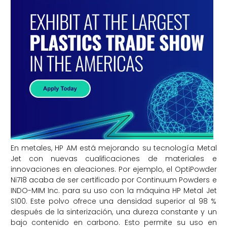
En metales, HP AM está mejorando su tecnología Metal
Jet con nuevas cualificaciones de materiales e
innovaciones en aleaciones. Por ejemplo, el OptiPowder
Ni718 acaba de ser certificado por Continuum Powders e
INDO-MIM Inc. para su uso con la máquina HP Metal Jet
S100. Este polvo ofrece una densidad superior al 98 %
después de la sinterización, una dureza constante y un
bajo contenido en carbono. Esto permite su uso en