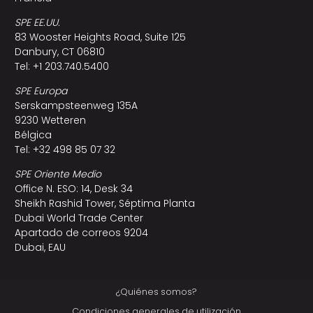
SPE EE.UU.
83 Wooster Heights Road, Suite 125
Danbury, CT 06810
Tel: +1 203.740.5400
SPE Europa
Serskampsteenweg 135A
9230 Wetteren
Bélgica
Tel: +32 498 85 07 32
SPE Oriente Medio
Office N. ESO: 14, Desk 34
Sheikh Rashid Tower, Séptima Planta
Dubai World Trade Center
Apartado de correos 9204
Dubai, EAU
¿Quiénes somos?
Condiciones generales de utilización