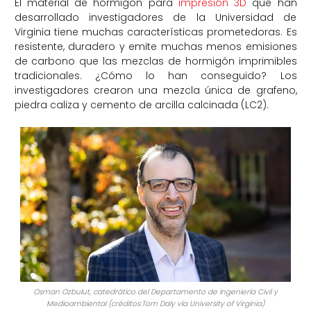
El material de hormigón para
impresión 3D
que han
desarrollado investigadores de la Universidad de
Virginia tiene muchas características prometedoras. Es
resistente, duradero y emite muchas menos emisiones
de carbono que las mezclas de hormigón imprimibles
tradicionales. ¿Cómo lo han conseguido? Los
investigadores crearon una mezcla única de grafeno,
piedra caliza y cemento de arcilla calcinada (LC2).
Osman Ozbulut, catedrático del Departamento de Ingeniería Civil y
Medioambiental (créditos:Tom Daly vía University of Virginia)