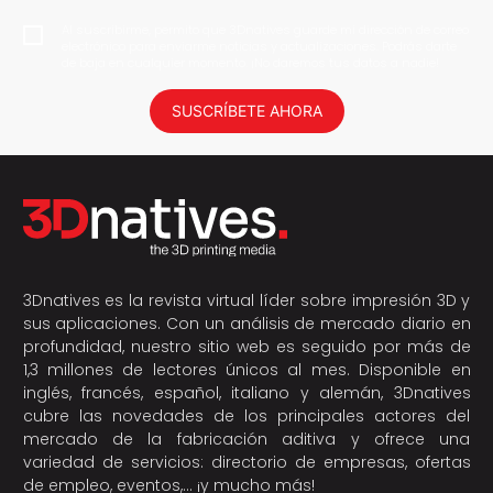
Al suscribirme, permito que 3Dnatives guarde mi dirección de correo
electrónico para enviarme noticias y actualizaciones. Podrás darte
de baja en cualquier momento. ¡No daremos tus datos a nadie!
SUSCRÍBETE AHORA
3Dnatives es la revista virtual líder sobre impresión 3D y
sus aplicaciones. Con un análisis de mercado diario en
profundidad, nuestro sitio web es seguido por más de
1,3 millones de lectores únicos al mes. Disponible en
inglés, francés, español, italiano y alemán, 3Dnatives
cubre las novedades de los principales actores del
mercado de la fabricación aditiva y ofrece una
variedad de servicios: directorio de empresas, ofertas
de empleo, eventos,… ¡y mucho más!