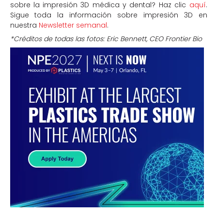
sobre la impresión 3D médica y dental? Haz clic
aquí
.
Sigue toda la información sobre impresión 3D en
nuestra
Newsletter semanal
.
*Créditos de todas las fotos: Eric Bennett, CEO Frontier Bio