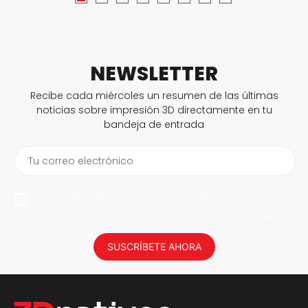
NEWSLETTER
Recibe cada miércoles un resumen de las últimas
noticias sobre impresión 3D directamente en tu
bandeja de entrada
Tu correo electrónico
Al suscribirme, permito que 3Dnatives guarde mi dirección de correo
electrónico para enviarme noticias y actualizaciones. Podrás darte
de baja en cualquier momento. ¡No daremos tus datos a nadie!
SUSCRÍBETE AHORA