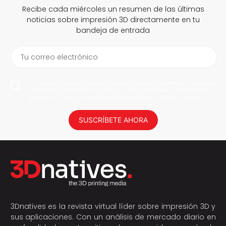
Recibe cada miércoles un resumen de las últimas
noticias sobre impresión 3D directamente en tu
bandeja de entrada
Tu correo electrónico
Al suscribirme, permito que 3Dnatives guarde mi dirección de correo
electrónico para enviarme noticias y actualizaciones. Podrás darte
de baja en cualquier momento. ¡No daremos tus datos a nadie!
SUSCRÍBETE AHORA
3Dnatives es la revista virtual líder sobre impresión 3D y
sus aplicaciones. Con un análisis de mercado diario en