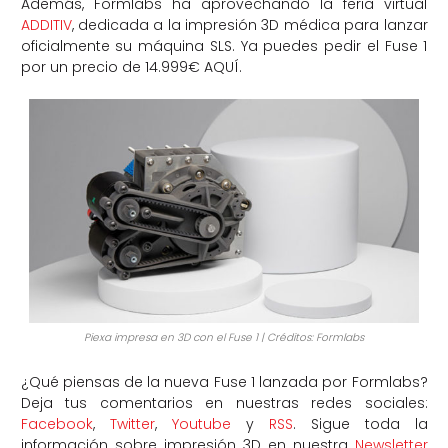
Además, Formlabs ha aprovechando la feria virtual
ADDITIV
, dedicada a la impresión 3D médica para lanzar
oficialmente su máquina SLS. Ya puedes pedir el Fuse 1
por un precio de 14.999€ AQUÍ.
Piexa impresa en 3D con el Fuse 1 | Créditos: Formlabs
¿Qué piensas de la nueva Fuse 1 lanzada por Formlabs?
Deja tus comentarios en nuestras redes sociales:
Facebook
,
Twitter
,
Youtube
y
RSS
. Sigue toda la
información sobre impresión 3D en nuestra
Newsletter