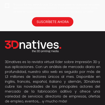
Al suscribirme, permito que 3Dnatives guarde mi dirección de correo
electrónico para enviarme noticias y actualizaciones. Podrás darte
de baja en cualquier momento. ¡No daremos tus datos a nadie!
SUSCRÍBETE AHORA
3Dnatives es la revista virtual líder sobre impresión 3D y
sus aplicaciones. Con un análisis de mercado diario en
profundidad, nuestro sitio web es seguido por más de
1,3 millones de lectores únicos al mes. Disponible en
inglés, francés, español, italiano y alemán, 3Dnatives
cubre las novedades de los principales actores del
mercado de la fabricación aditiva y ofrece una
variedad de servicios: directorio de empresas, ofertas
de empleo, eventos,… ¡y mucho más!