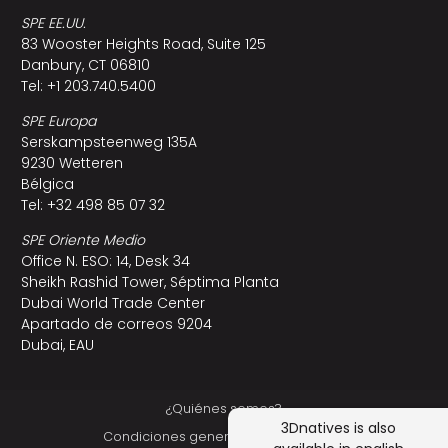
SPE EE.UU.
83 Wooster Heights Road, Suite 125
Danbury, CT 06810
Tel: +1 203.740.5400
SPE Europa
Serskampsteenweg 135A
9230 Wetteren
Bélgica
Tel: +32 498 85 07 32
SPE Oriente Medio
Office N. ESO: 14, Desk 34
Sheikh Rashid Tower, Séptima Planta
Dubai World Trade Center
Apartado de correos 9204
Dubai, EAU
¿Quiénes somos?
3Dnatives is also
Condiciones generales de utilización