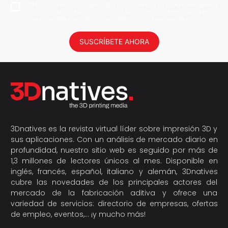
Al suscribirme, permito que 3Dnatives guarde mi dirección de correo
electrónico para enviarme noticias y actualizaciones. Podrás darte
de baja en cualquier momento. ¡No daremos tus datos a nadie!
SUSCRÍBETE AHORA
3Dnatives es la revista virtual líder sobre impresión 3D y
sus aplicaciones. Con un análisis de mercado diario en
profundidad, nuestro sitio web es seguido por más de
1,3 millones de lectores únicos al mes. Disponible en
inglés, francés, español, italiano y alemán, 3Dnatives
cubre las novedades de los principales actores del
mercado de la fabricación aditiva y ofrece una
variedad de servicios: directorio de empresas, ofertas
de empleo, eventos,… ¡y mucho más!