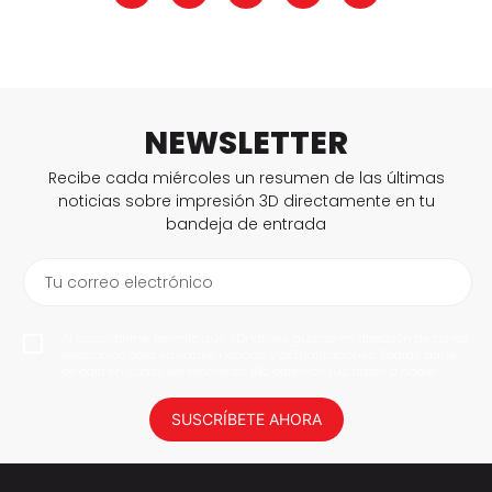
NEWSLETTER
Recibe cada miércoles un resumen de las últimas
noticias sobre impresión 3D directamente en tu
bandeja de entrada
Tu correo electrónico
Al suscribirme, permito que 3Dnatives guarde mi dirección de correo
electrónico para enviarme noticias y actualizaciones. Podrás darte
de baja en cualquier momento. ¡No daremos tus datos a nadie!
SUSCRÍBETE AHORA