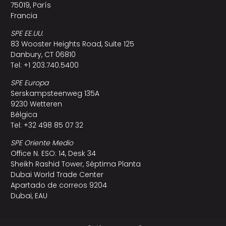
75019, París
Francia
SPE EE.UU.
83 Wooster Heights Road, Suite 125
Danbury, CT 06810
Tel: +1 203.740.5400
SPE Europa
Serskampsteenweg 135A
9230 Wetteren
Bélgica
Tel: +32 498 85 07 32
SPE Oriente Medio
Office N. ESO: 14, Desk 34
Sheikh Rashid Tower, Séptima Planta
Dubai World Trade Center
Apartado de correos 9204
Dubai, EAU