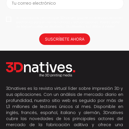
Tu correo electrónico
Al suscribirme, permito que 3Dnatives guarde mi dirección de correo
electrónico para enviarme noticias y actualizaciones. Podrás darte
de baja en cualquier momento. ¡No daremos tus datos a nadie!
SUSCRÍBETE AHORA
3Dnatives es la revista virtual líder sobre impresión 3D y
sus aplicaciones. Con un análisis de mercado diario en
profundidad, nuestro sitio web es seguido por más de
1,3 millones de lectores únicos al mes. Disponible en
inglés, francés, español, italiano y alemán, 3Dnatives
cubre las novedades de los principales actores del
mercado de la fabricación aditiva y ofrece una