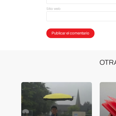
Sitio web
OTR
con