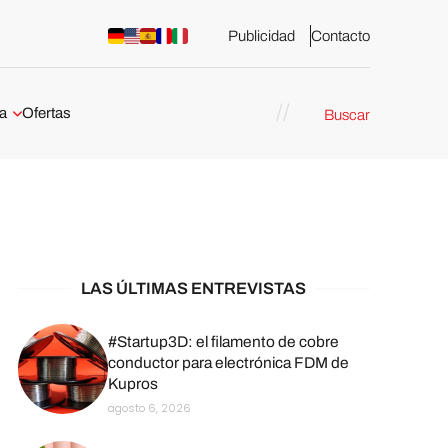
Publicidad
Contacto
a
Ofertas
Buscar
esión 3D
rs de impresión 3D
ña:
bricación
arcelona
LAS ÚLTIMAS ENTREVISTAS
stribuidores y
sión 3D en
#Startup3D: el filamento de cobre
conductor para electrónica FDM de
Kupros
México
agosto 6, 2026