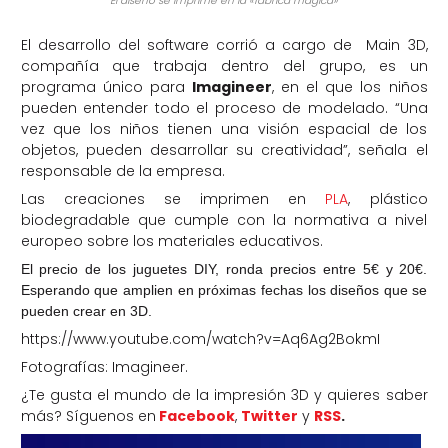
El diseño se imprime en la «fabrica mágica»
El desarrollo del software corrió a cargo de Main 3D,
compañía que trabaja dentro del grupo, es un
programa único para
Imagineer
, en el que los niños
pueden entender todo el proceso de modelado.
“Una
vez que los niños tienen una visión espacial de los
objetos, pueden desarrollar su creatividad”
, señala el
responsable de la empresa.
Las creaciones se imprimen en
PLA
, plástico
biodegradable que cumple con la normativa a nivel
europeo sobre los materiales educativos.
El precio de los juguetes DIY, ronda precios entre 5€ y 20€.
Esperando que amplien en próximas fechas los diseños que se
pueden crear en 3D.
https://www.youtube.com/watch?v=Aq6Ag2BokmI
Fotografías: Imagineer.
¿Te gusta el mundo de la impresión 3D y quieres saber
más? Síguenos en
Facebook
,
Twitter
y
RSS
.