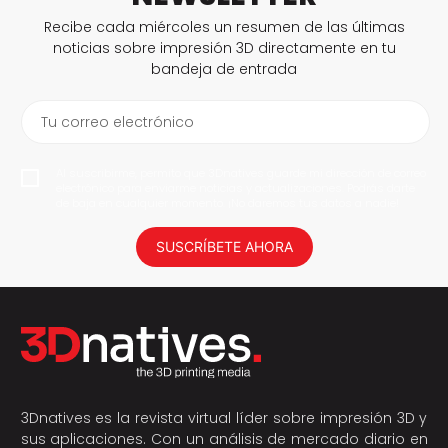
Recibe cada miércoles un resumen de las últimas
noticias sobre impresión 3D directamente en tu
bandeja de entrada
Tu correo electrónico
Al suscribirme, permito que 3Dnatives guarde mi dirección de correo
electrónico para enviarme noticias y actualizaciones. Podrás darte
de baja en cualquier momento. ¡No daremos tus datos a nadie!
SUSCRÍBETE AHORA
3Dnatives es la revista virtual líder sobre impresión 3D y
sus aplicaciones. Con un análisis de mercado diario en