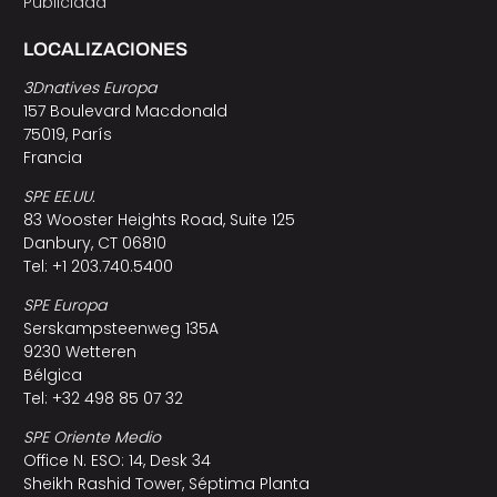
Publicidad
LOCALIZACIONES
3Dnatives Europa
157 Boulevard Macdonald
75019, París
Francia
SPE EE.UU.
83 Wooster Heights Road, Suite 125
Danbury, CT 06810
Tel: +1 203.740.5400
SPE Europa
Serskampsteenweg 135A
9230 Wetteren
Bélgica
Tel: +32 498 85 07 32
SPE Oriente Medio
Office N. ESO: 14, Desk 34
Sheikh Rashid Tower, Séptima Planta