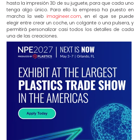
hasta la impresión 3D de su juguete, para que cada uno
tenga algo único. Para ello la empresa ha puesto en
marcha la web
imagineer.com
, en el que se puede
elegir entre crear un coche, un colgante o una pulsera, y
permitirá personalizar casi todos los detalles de cada
una de las creaciones.